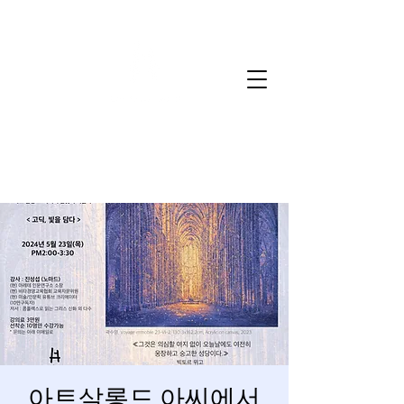
Art salon de H
아트살롱드 아씨에서