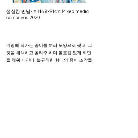
절실한 만남- X 116.8x91cm Mixed media
on canvas 2020
위영혜 작가는 종이를 여러 모양으로 찢고, 그
것을 채색하고 콜라주 하며 볼륨감 있게 화면
을 채워 나간다. 불규칙한 형태의 종이 조각들
이 우연히, 임의적으로 교차하면서 풀의 형상,
얽힌 나뭇가지 등을 상기시키며, 야생의 숲,
다채로운 꽃다발, 춤추는 꽃들이 가득한 들판
의 이미지를 드러낸다.
찢긴 낱낱의 종이들은 작가의 우연적이면서
주도적이고 치밀한 노동을 거쳐 활력과 에너
지를 주는 견고한 이미지의 조형으로 전이되
고 완성된다.
<꿈틀거리는 형상들 속에서, 중심의 색과 형
태는 주변의 또 다른 색과 형태의 탄생으로 이