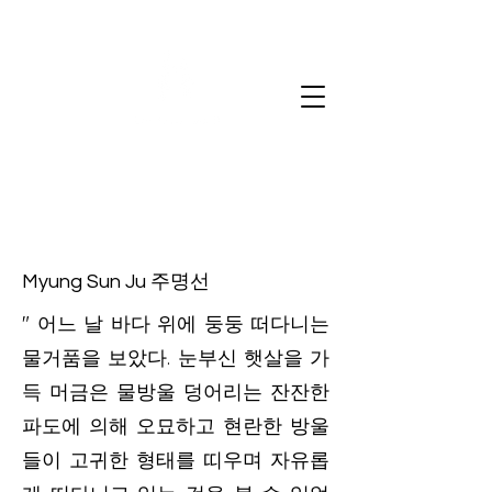
Art salon de H
Myung Sun Ju 주명선
" 어느 날 바다 위에 둥둥 떠다니는
물거품을 보았다. 눈부신 햇살을 가
득 머금은 물방울 덩어리는 잔잔한
파도에 의해 오묘하고 현란한 방울
들이 고귀한 형태를 띠우며 자유롭