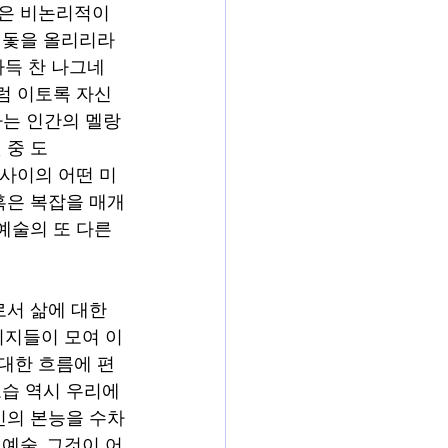
술은 비논리적이
 돛을 올리리라 
가득 찬 나그네
럼 이토록 자신 
나는 인간의 멜랑
 중 도
 사이의 어떤 미
혹은 복잡을 매개
예술의 또 다른 
서 삶에 대한 
의지들이 모여 이
거대한 흐름에 편
습 역시 우리에
신의 본능을 수차
예술. 그것이 어