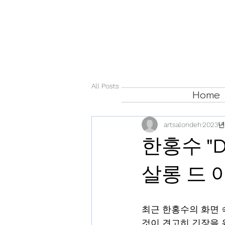
All Posts
Home
artsalondeh
2023년
한홍수 "D
살롱 드
최근 한홍수의 화면 속
것이 견고히 긴장을 