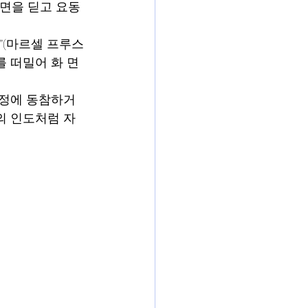
화면을 딛고 요동
”(마르셀 프루스
 떠밀어 화 면 
여정에 동참하거
의 인도처럼 자